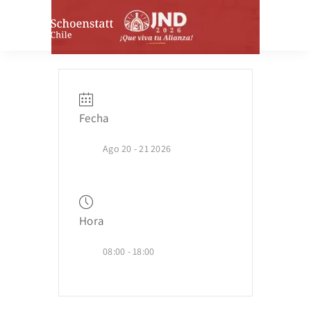
Skip
to
Toggl
content
Navig
¿Quienes somos?
Santuarios y Ermitas
Fecha
Ago 20 - 21 2026
Comunidades
En salida
Hora
Comunicaciones
08:00 - 18:00
Aportes