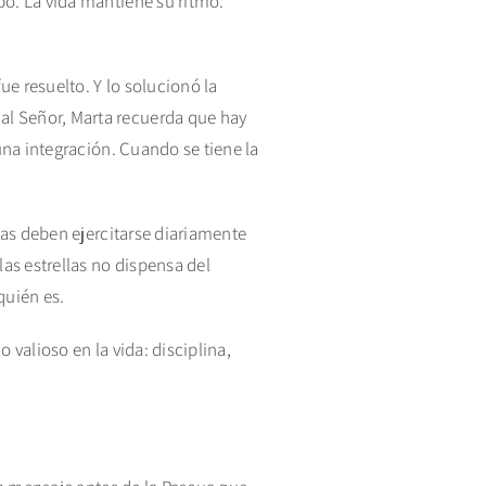
po. La vida mantiene su ritmo.
ue resuelto. Y lo solucionó la
al Señor, Marta recuerda que hay
una integración. Cuando se tiene la
tas deben ejercitarse diariamente
las estrellas no dispensa del
quién es.
 valioso en la vida: disciplina,