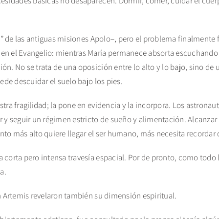
cesidades básicas no desaparecen. Dormir, comer, cuidar el cuer
as” de las antiguas misiones Apolo–, pero el problema finalmente f
en el Evangelio: mientras María permanece absorta escuchando 
n. No se trata de una oposición entre lo alto y lo bajo, sino de 
ede descuidar el suelo bajo los pies.
tra fragilidad; la pone en evidencia y la incorpora. Los astronau
 y seguir un régimen estricto de sueño y alimentación. Alcanzar 
nto más alto quiere llegar el ser humano, más necesita recordar 
corta pero intensa travesía espacial. Por de pronto, como todo lo
a.
n Artemis revelaron también su dimensión espiritual.