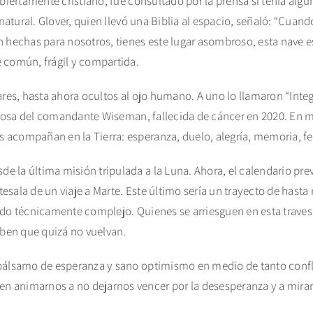
abiertamente cristiano, fue consultado por la prensa si tenía alg
 natural. Glover, quien llevó una Biblia al espacio, señaló: “Cuand
 hechas para nosotros, tienes este lugar asombroso, esta nave esp
 común, frágil y compartida.
ares, hasta ahora ocultos al ojo humano. A uno lo llamaron “Integ
 esposa del comandante Wiseman, fallecida de cáncer en 2020. En 
 acompañan en la Tierra: esperanza, duelo, alegría, memoria, fe
 la última misión tripulada a la Luna. Ahora, el calendario prevé
sala de un viaje a Marte. Este último sería un trayecto de hasta 
ndo técnicamente complejo. Quienes se arriesguen en esta travesí
aben que quizá no vuelvan.
 bálsamo de esperanza y sano optimismo en medio de tanto confl
 animarnos a no dejarnos vencer por la desesperanza y a mirar e