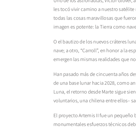
Uno de los astronautas, Víctor Glover, 
les tocó vivir camino a nuestro satélite
todas las cosas maravillosas que fueron
imagen es potente: la Tierra como nave
O el bautizo de los nuevos cráteres lun
nave; a otro, “Carroll”, en honor a la
emergen las mismas realidades que nos
Han pasado más de cincuenta años desde
de una base lunar hacia 2028, como ante
Luna, el retorno desde Marte sigue sie
voluntarios, una chilena entre ellos– s
El proyecto Artemis II fue un pequeño
monumentales esfuerzos técnicos deben