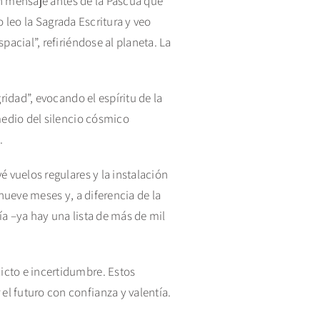
ún mensaje antes de la Pascua que
o leo la Sagrada Escritura y veo
acial”, refiriéndose al planeta. La
ridad”, evocando el espíritu de la
medio del silencio cósmico
.
 vuelos regulares y la instalación
nueve meses y, a diferencia de la
a –ya hay una lista de más de mil
icto e incertidumbre. Estos
l futuro con confianza y valentía.