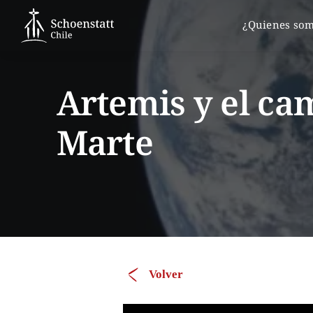
Skip
¿Quienes so
to
content
Artemis y el ca
Marte