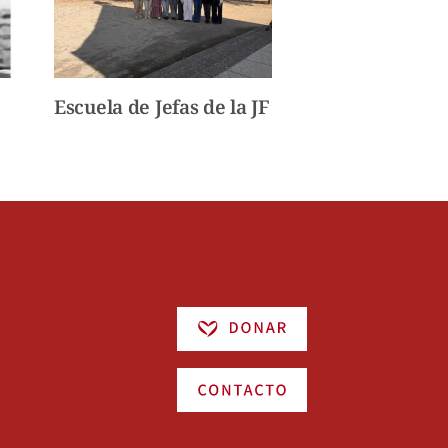
Escuela de Jefas de la JF
Para esta hor
nacido